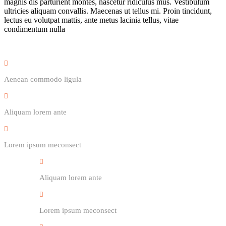
magnis dis parturient montes, nascetur ridiculus mus. Vestibulum
ultricies aliquam convallis. Maecenas ut tellus mi. Proin tincidunt,
lectus eu volutpat mattis, ante metus lacinia tellus, vitae
condimentum nulla
Aenean commodo ligula
Aliquam lorem ante
Lorem ipsum meconsect
Aliquam lorem ante
Lorem ipsum meconsect