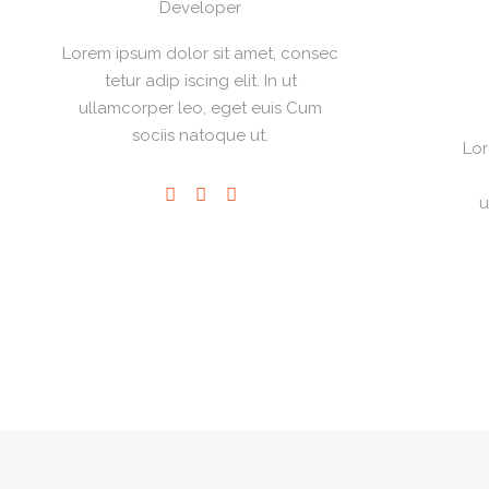
Developer
Lorem ipsum dolor sit amet, consec
tetur adip iscing elit. In ut
ullamcorper leo, eget euis Cum
sociis natoque ut.
Lor
u