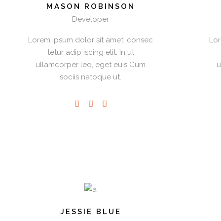
MASON ROBINSON
Developer
Lorem ipsum dolor sit amet, consec
Lor
tetur adip iscing elit. In ut
ullamcorper leo, eget euis Cum
u
sociis natoque ut.
JESSIE BLUE